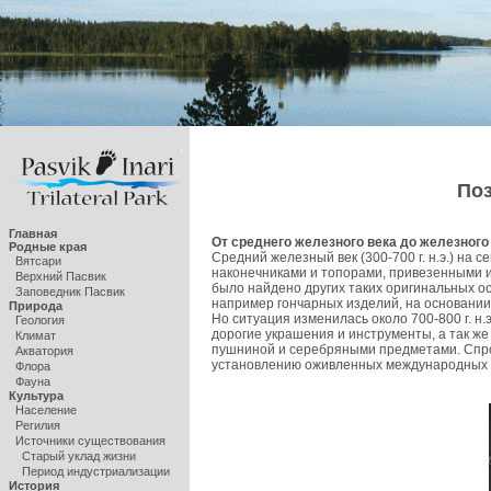
По
Главная
От среднего железного века до железного
Родные края
Средний железный век (300-700 г. н.э.) на
Вятсари
наконечниками и топорами, привезенными и
Верхний Пасвик
было найдено других таких оригинальных ос
Заповедник Пасвик
например гончарных изделий, на основании
Природа
Но ситуация изменилась около 700-800 г. н.
Геология
дорогие украшения и инструменты, а так же
Климат
пушниной и серебряными предметами. Спрос
Акватория
установлению оживленных международных т
Флора
Фауна
Культура
Население
Регилия
Источники существования
Старый уклад жизни
Период индустриализации
История