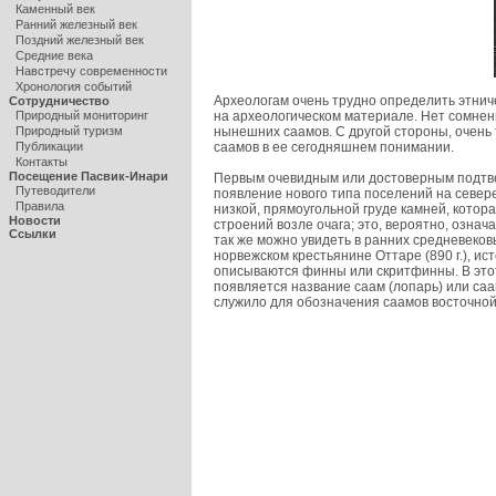
Каменный век
Ранний железный век
Поздний железный век
Средние века
Навстречу современности
Хронология событий
Археологам очень трудно определить этнич
Сотрудничество
на археологическом материале. Нет сомнени
Природный мониторинг
нынешних саамов. С другой стороны, очень 
Природный туризм
саамов в ее сегодняшнем понимании.
Публикации
Контакты
Посещение Пасвик-Инари
Первым очевидным или достоверным подтве
Путеводители
появление нового типа поселений на севере 
Правила
низкой, прямоугольной груде камней, котор
Новости
строений возле очага; это, вероятно, означ
Ссылки
так же можно увидеть в ранних средневеков
норвежском крестьянине Оттаре (890 г.), исто
описываются финны или скритфинны. В этот
появляется название саам (лопарь) или саа
служило для обозначения саамов восточно